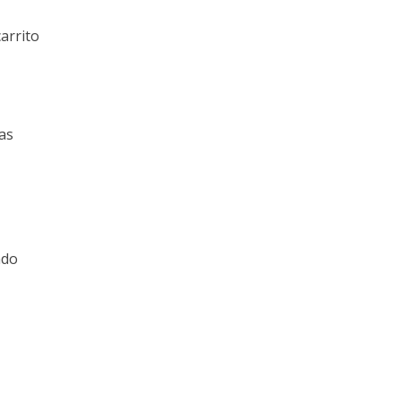
arrito
as
ado
z