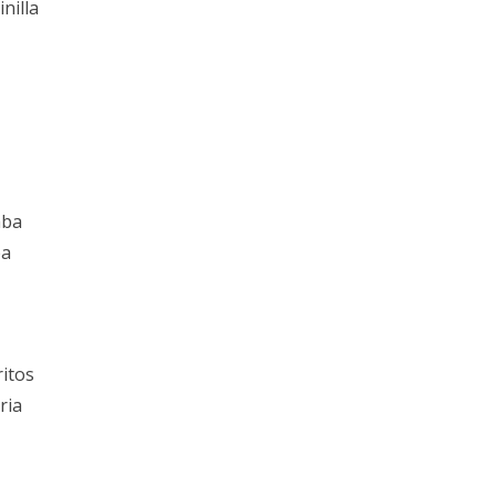
nilla
aba
ba
ritos
ria