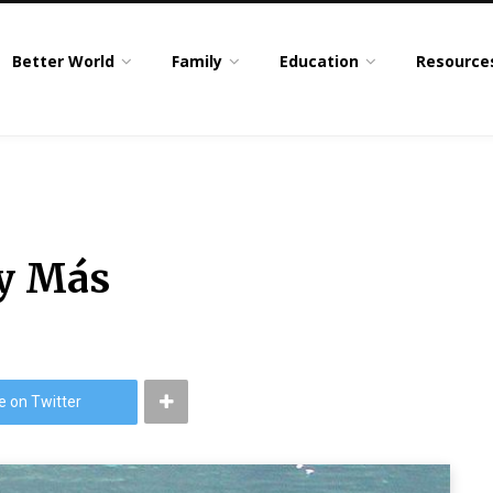
Better World
Family
Education
Resource
 y Más
e on Twitter